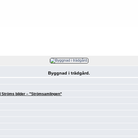
FIL 160/9709
Byggnad i trädgård.
l Ströms bilder – ”Strömsamlingen”