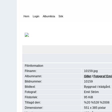
Hem
Login
Albumlista
Sök
Hem
>
Fotograf Emil Ströms bilder – ”Strömsamlingen”
Filinformation
Filnamn:
10159.jpg
Albumnamn:
Gillet
/
Fotograf Emi
Bildnummer:
10159
Bildtext:
Byggnad i trädgård.
Fotograf:
Emil Ström
Filstorlek:
95 KiB
Tillagd den:
%20 %528 %2008
Dimensioner:
551 x 385 pixlar