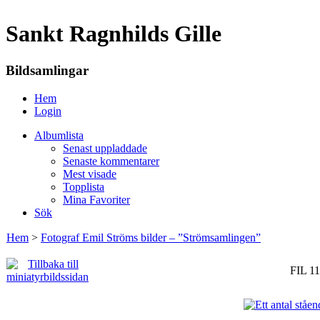
Sankt Ragnhilds Gille
Bildsamlingar
Hem
Login
Albumlista
Senast uppladdade
Senaste kommentarer
Mest visade
Topplista
Mina Favoriter
Sök
Hem
>
Fotograf Emil Ströms bilder – ”Strömsamlingen”
FIL 1