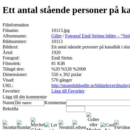
Ett antal stående personer på ka
Filinformation
Filnamn:
10113.jpg
Albumnamn:
Gillet
/
Fotograf Emil Ströms bilder – ”St
Bildnummer:
10113
Bildtext:
Ett antal stående personer på kanalbåt i slus
Årtal:
1920
Fotograf:
Emil Ström
Filstorlek:
81 KiB
Tillagd den:
%20 %528 %2008
Dimensioner:
550 x 392 pixlar
Visad:
570 gånger
URL:
http://stragnhildsgille.se/bildarkivet/disp
Favoriter:
Lägg till Favoriter
Lägg till din kommentar
Namn
Kommentar
Bekräfta