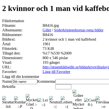
2 kvinnor och 1 man vid kaffeb
Filinformation
Filnamn:
B8416.jpg
Albumnamn:
Gillet
/
Söderköpingsbornas egna bilder
Bildnummer:
B8416
Bildtext:
2 kvinnor och 1 man vid kaffebord
Årtal:
1961
Filstorlek:
73 KiB
Tillagd den:
%17 %539 %2009
Dimensioner:
800 x 546 pixlar
Visad:
193 gånger
URL:
http://stragnhildsgille.se/bildarkivet/disp
Favoriter:
Lägg till Favoriter
Lägg till din kommentar
Namn
Kommentar
Bekräfta