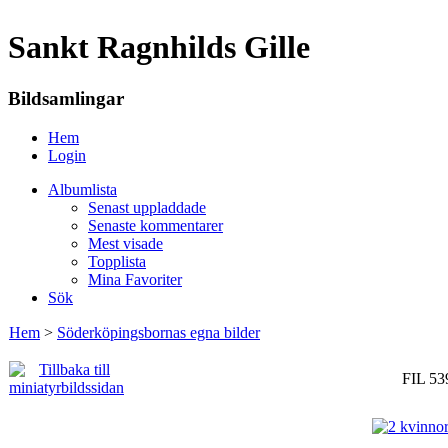
Sankt Ragnhilds Gille
Bildsamlingar
Hem
Login
Albumlista
Senast uppladdade
Senaste kommentarer
Mest visade
Topplista
Mina Favoriter
Sök
Hem
>
Söderköpingsbornas egna bilder
FIL 53