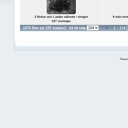
2 flickor och 1 pojke stående i skogen
8 män med
107 visningar
1572 filer på 197 sida(or)
Gå till sida
1
-
174
Power