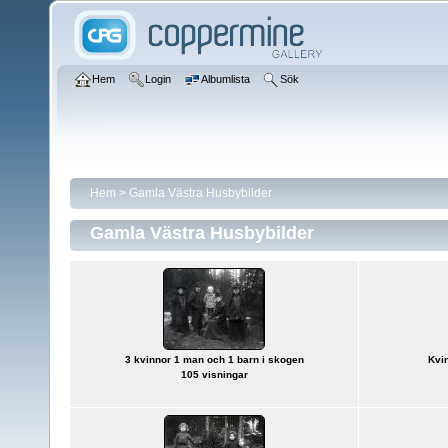
Hem
Login
Albumlista
Sök
Hem
>
Gamla Västra Husbybilder
Gamla Västra Husbybilder
3 kvinnor 1 man och 1 barn i skogen
Kvi
105 visningar