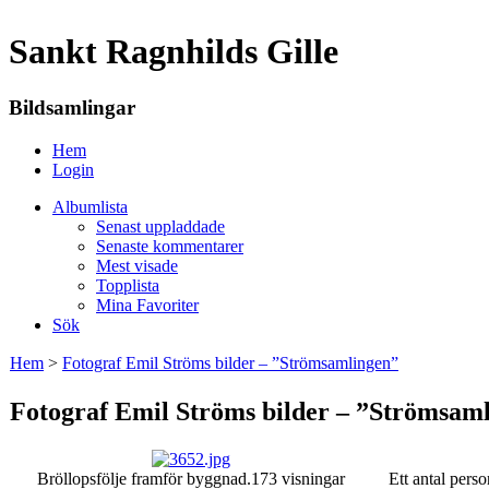
Sankt Ragnhilds Gille
Bildsamlingar
Hem
Login
Albumlista
Senast uppladdade
Senaste kommentarer
Mest visade
Topplista
Mina Favoriter
Sök
Hem
>
Fotograf Emil Ströms bilder – ”Strömsamlingen”
Fotograf Emil Ströms bilder – ”Strömsam
Bröllopsfölje framför byggnad.
173 visningar
Ett antal perso