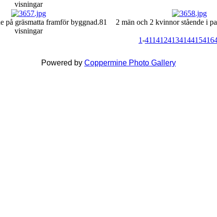
visningar
de på gräsmatta framför byggnad.
81
2 män och 2 kvinnor stående i pa
visningar
1
-
411
412
413
414
415
416
Powered by
Coppermine Photo Gallery