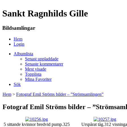
Sankt Ragnhilds Gille
Bildsamlingar
Hem
Login
Albumlista
Senast uppladdade
Senaste kommentarer
Mest visade
Topplista
Mina Favoriter
Sök
Hem
>
Fotograf Emil Ströms bilder – ”Strömsamlingen”
Fotograf Emil Ströms bilder – ”Strömsam
5 sittande kvinnor bredvid pump.
325
Urspårat tåg.
312 visninga