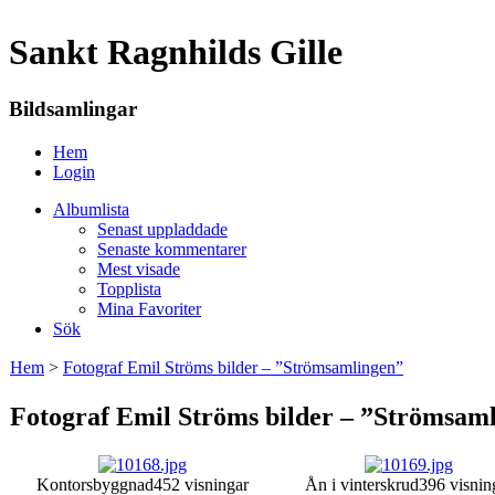
Sankt Ragnhilds Gille
Bildsamlingar
Hem
Login
Albumlista
Senast uppladdade
Senaste kommentarer
Mest visade
Topplista
Mina Favoriter
Sök
Hem
>
Fotograf Emil Ströms bilder – ”Strömsamlingen”
Fotograf Emil Ströms bilder – ”Strömsam
Kontorsbyggnad
452 visningar
Ån i vinterskrud
396 visnin