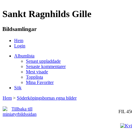
Sankt Ragnhilds Gille
Bildsamlingar
Hem
Login
Albumlista
Senast uppladdade
Senaste kommentarer
Mest visade
Topplista
Mina Favoriter
Sök
Hem
>
Söderköpingsbornas egna bilder
FIL 45