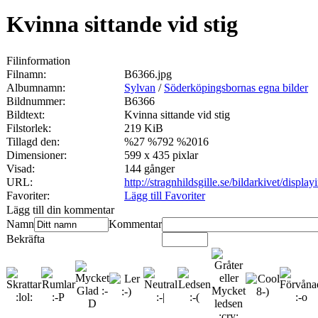
Kvinna sittande vid stig
Filinformation
Filnamn:
B6366.jpg
Albumnamn:
Sylvan
/
Söderköpingsbornas egna bilder
Bildnummer:
B6366
Bildtext:
Kvinna sittande vid stig
Filstorlek:
219 KiB
Tillagd den:
%27 %792 %2016
Dimensioner:
599 x 435 pixlar
Visad:
144 gånger
URL:
http://stragnhildsgille.se/bildarkivet/disp
Favoriter:
Lägg till Favoriter
Lägg till din kommentar
Namn
Kommentar
Bekräfta