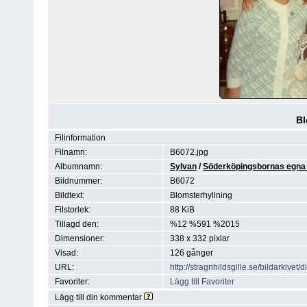
Bl
Filinformation
Filnamn:
B6072.jpg
Albumnamn:
Sylvan
/
Söderköpingsbornas egna 
Bildnummer:
B6072
Bildtext:
Blomsterhyllning
Filstorlek:
88 KiB
Tillagd den:
%12 %591 %2015
Dimensioner:
338 x 332 pixlar
Visad:
126 gånger
URL:
http://stragnhildsgille.se/bildarkiv
Favoriter:
Lägg till Favoriter
Lägg till din kommentar