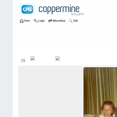
Hem
Login
Albumlista
Sök
Hem
>
Söderköpingsbornas egna bilder