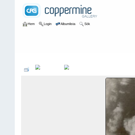
Hem
Login
Albumlista
Sök
Hem
>
Söderköpingsbornas egna bilder