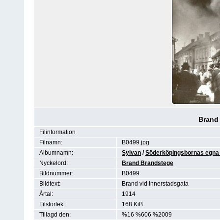
Brand 
Filinformation
Filnamn:
B0499.jpg
Albumnamn:
Sylvan
/
Söderköpingsbornas egna 
Nyckelord:
Brand Brandstege
Bildnummer:
B0499
Bildtext:
Brand vid innerstadsgata
Årtal:
1914
Filstorlek:
168 KiB
Tillagd den:
%16 %606 %2009