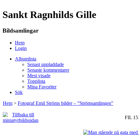
Sankt Ragnhilds Gille
Bildsamlingar
Hem
Login
Albumlista
Senast uppladdade
Senaste kommentarer
Mest visade
Topplista
Mina Favoriter
Sök
Hem
>
Fotograf Emil Ströms bilder – ”Strömsamlingen”
FIL 15