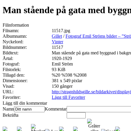
Man stående på gata med byggn
Filinformation
Filnamn:
11517.jpg
Albumnamn:
Gillet
/
Fotograf Emil Ströms bilder – ”St
Nyckelord:
Vinter
Bildnummer:
11517
Bildtext:
Man stående på gata med byggnad i bakgr
Årtal:
1920-1929
Fotograf:
Emil Ström
Filstorlek:
93 KiB
Tillagd den:
%20 %598 %2008
Dimensioner:
381 x 549 pixlar
Visad:
150 gånger
URL:
http://stragnhildsgille.se/bildarkivet/disp
Favoriter:
Lägg till Favoriter
Lägg till din kommentar
Namn
Kommentar
Bekräfta