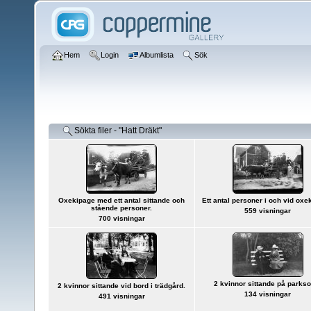
Hem
Login
Albumlista
Sök
Sökta filer - "Hatt Dräkt"
Oxekipage med ett antal sittande och
Ett antal personer i och vid oxe
stående personer.
559 visningar
700 visningar
2 kvinnor sittande på parkso
2 kvinnor sittande vid bord i trädgård.
134 visningar
491 visningar