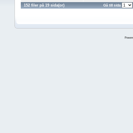
152 filer på 19 sida(or)
Gå till sida
Power