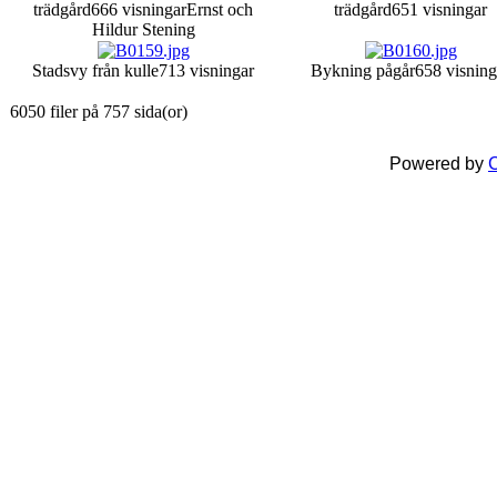
trädgård
666 visningar
Ernst och
trädgård
651 visningar
Hildur Stening
Stadsvy från kulle
713 visningar
Bykning pågår
658 visning
6050 filer på 757 sida(or)
Powered by
C