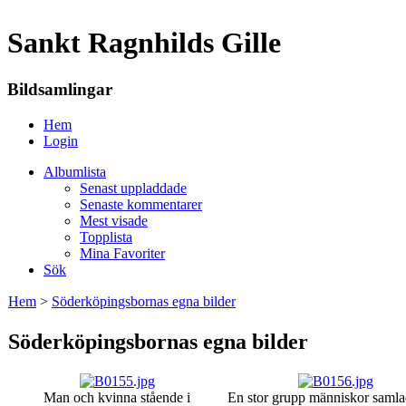
Sankt Ragnhilds Gille
Bildsamlingar
Hem
Login
Albumlista
Senast uppladdade
Senaste kommentarer
Mest visade
Topplista
Mina Favoriter
Sök
Hem
>
Söderköpingsbornas egna bilder
Söderköpingsbornas egna bilder
Man och kvinna stående i
En stor grupp människor samla