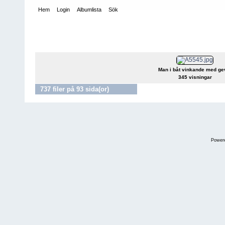
Hem
Login
Albumlista
Sök
Hem
>
Fabrikör Carl Sundbergs bilder – ”Sundbergsamlingen”
Fabrikör Carl Sundbergs bilder – ”Sundb
Man i båt vinkande med ge
345 visningar
737 filer på 93 sida(or)
1
-
70
71
72
73
74
Power