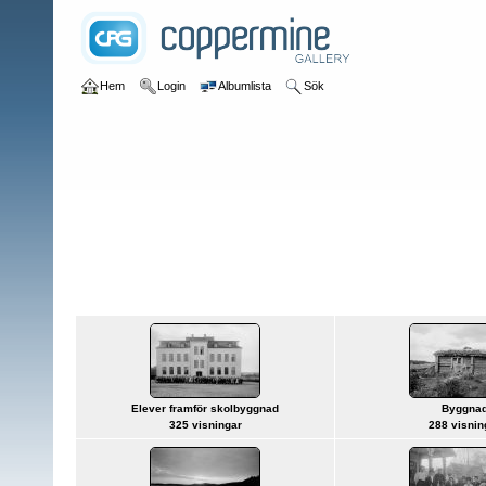
Hem
Login
Albumlista
Sök
Hem
>
Fabrikör Carl Sundbergs bilder – ”Sundbergsamlingen”
Fabrikör Carl Sundbergs bilder –
”Sundbergsamlingen”
Elever framför skolbyggnad
Byggna
325 visningar
288 visnin