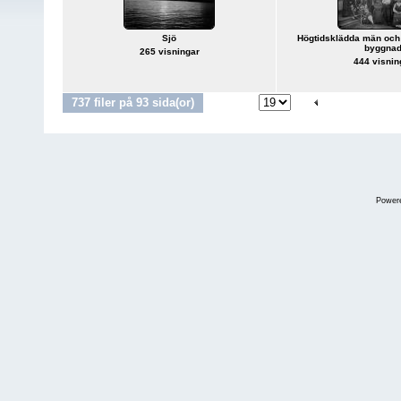
Sjö
Högtidsklädda män och 
byggna
265 visningar
444 visnin
737 filer på 93 sida(or)
Gå till sida
1
-
8
9
10
Power