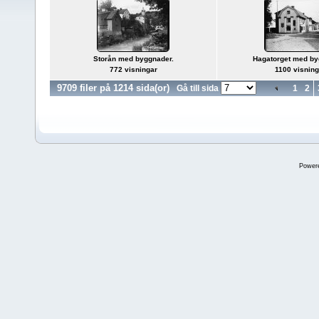
Storån med byggnader.
Hagatorget med by
772 visningar
1100 visning
9709 filer på 1214 sida(or)
Gå till sida
1
2
Power