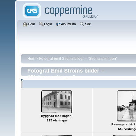
Hem
Login
Albumlista
Sök
Hem
>
Fotograf Emil Ströms bilder – ”Strömsamlingen”
Fotograf Emil Ströms bilder –
”Strömsamlingen”
Byggnad med bageri.
615 visningar
Passagerarbåt i 
659 visning