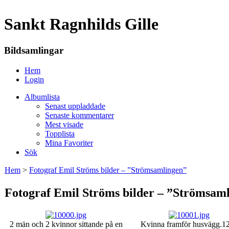
Sankt Ragnhilds Gille
Bildsamlingar
Hem
Login
Albumlista
Senast uppladdade
Senaste kommentarer
Mest visade
Topplista
Mina Favoriter
Sök
Hem
>
Fotograf Emil Ströms bilder – ”Strömsamlingen”
Fotograf Emil Ströms bilder – ”Strömsam
2 män och 2 kvinnor sittande på en
Kvinna framför husvägg.
1