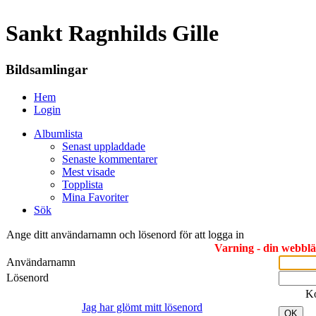
Sankt Ragnhilds Gille
Bildsamlingar
Hem
Login
Albumlista
Senast uppladdade
Senaste kommentarer
Mest visade
Topplista
Mina Favoriter
Sök
Ange ditt användarnamn och lösenord för att logga in
Varning - din webbläs
Användarnamn
Lösenord
K
Jag har glömt mitt lösenord
OK