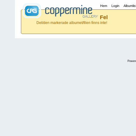
Hem
Login
Albumlis
Fel
Det/den markerade albumet/filen finns inte!
Power