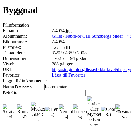
Byggnad
Filinformation
Filnamn:
A4954.jpg
Albumnamn:
Gillet
/
Fabrikör Carl Sundbergs bilder – 
Bildnummer:
A4954
Filstorlek:
1271 KiB
Tillagd den:
%20 %435 %2008
Dimensioner:
1762 x 1194 pixlar
Visad:
288 gånger
URL:
http://stragnhildsgille.se/bildarkivet/disp
Favoriter:
Lägg till Favoriter
Lägg till din kommentar
Namn
Kommentar
Bekräfta