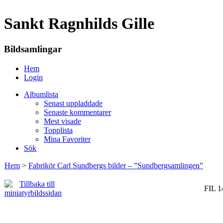
Sankt Ragnhilds Gille
Bildsamlingar
Hem
Login
Albumlista
Senast uppladdade
Senaste kommentarer
Mest visade
Topplista
Mina Favoriter
Sök
Hem
>
Fabrikör Carl Sundbergs bilder – ”Sundbergsamlingen”
FIL 1