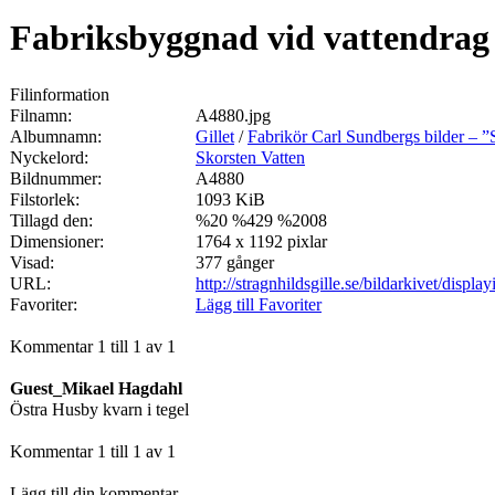
Fabriksbyggnad vid vattendrag
Filinformation
Filnamn:
A4880.jpg
Albumnamn:
Gillet
/
Fabrikör Carl Sundbergs bilder – 
Nyckelord:
Skorsten Vatten
Bildnummer:
A4880
Filstorlek:
1093 KiB
Tillagd den:
%20 %429 %2008
Dimensioner:
1764 x 1192 pixlar
Visad:
377 gånger
URL:
http://stragnhildsgille.se/bildarkivet/disp
Favoriter:
Lägg till Favoriter
Kommentar 1 till 1 av 1
Guest_Mikael Hagdahl
Östra Husby kvarn i tegel
Kommentar 1 till 1 av 1
Lägg till din kommentar