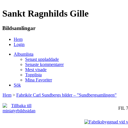
Sankt Ragnhilds Gille
Bildsamlingar
Hem
Login
Albumlista
Senast uppladdade
Senaste kommentarer
Mest visade
Topplista
Mina Favoriter
Sök
Hem
>
Fabrikör Carl Sundbergs bilder – ”Sundbergsamlingen”
FIL 