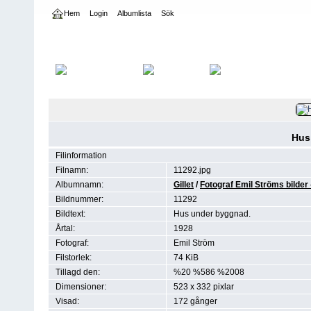
Hem
Login
Albumlista
Sök
Hem
>
Fotograf Emil Ströms bilder – ”Strömsamlingen”
Hus
Filinformation
Filnamn:
11292.jpg
Albumnamn:
Gillet
/
Fotograf Emil Ströms bilde
Bildnummer:
11292
Bildtext:
Hus under byggnad.
Årtal:
1928
Fotograf:
Emil Ström
Filstorlek:
74 KiB
Tillagd den:
%20 %586 %2008
Dimensioner:
523 x 332 pixlar
Visad:
172 gånger